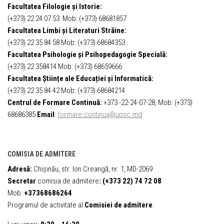
Facultatea Filologie și Istorie:
(+373) 22 24 07 53 Mob: (+373) 68681857
Facultatea Limbi și Literaturi Străine:
(+373) 22 35 84 58 Mob: (+373) 68684353
Facultatea Psihologie și Psihopedagogie Specială:
(+373) 22 358414 Mob: (+373) 68659666
Facultatea Științe ale Educației și Informatică:
(+373) 22 35 84 42 Mob: (+373) 68684214
Centrul de Formare Continuă:
+373 -22-24-07-28, Mob: (+373)
68686385
Email
:
formare.continua@upsc.md
COMISIA DE ADMITERE
Adresă:
Chișinău, str. Ion Creangă, nr. 1, MD-2069
Secretar
comisia de admitere
:
(+373 22) 74 72 08
Mob:
+37368686264
Programul de activitate al
Comisiei de admitere
: