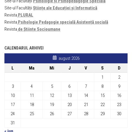
Site-ul Facultății
Psihologie și Psihopedagogie Specială
Site-ul Facultății
Științe ale Educației și Informatică
Revista
PLURAL
Revista
Psihologie Pedagogie specială Asistență socială
Revista
de Științe Socioumane
CALENDARUL ARHIVEI
august 2026
L
Ma
Mi
J
V
S
D
1
2
3
4
5
6
7
8
9
10
11
12
13
14
15
16
17
18
19
20
21
22
23
24
25
26
27
28
29
30
31
« iun.