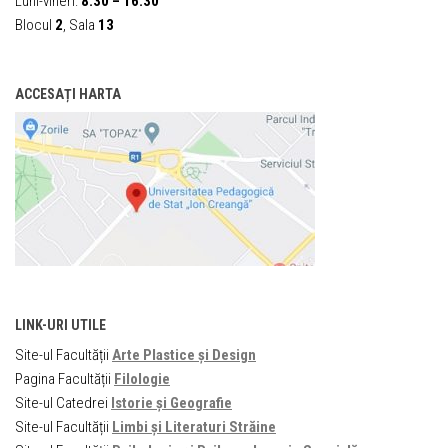
Luni-vineri:
8:30 – 16:30
Blocul
2
, Sala
13
ACCESAȚI HARTA
LINK-URI UTILE
Site-ul Facultății
Arte Plastice și Design
Pagina Facultății
Filologie
Site-ul Catedrei
Istorie și Geografie
Site-ul Facultății
Limbi și Literaturi Străine