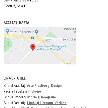
Luni-vineri:
8:30 – 16:30
Blocul
2
, Sala
13
ACCESAȚI HARTA
LINK-URI UTILE
Site-ul Facultății
Arte Plastice și Design
Pagina Facultății
Filologie
Site-ul Catedrei
Istorie și Geografie
Site-ul Facultății
Limbi și Literaturi Străine