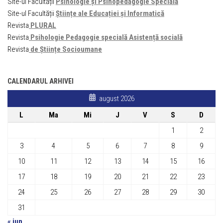
Site-ul Facultății
Psihologie și Psihopedagogie Specială
Site-ul Facultății
Științe ale Educației și Informatică
Revista
PLURAL
Revista
Psihologie Pedagogie specială Asistență socială
Revista
de Științe Socioumane
CALENDARUL ARHIVEI
august 2026
L
Ma
Mi
J
V
S
D
1
2
3
4
5
6
7
8
9
10
11
12
13
14
15
16
17
18
19
20
21
22
23
24
25
26
27
28
29
30
31
« iun.