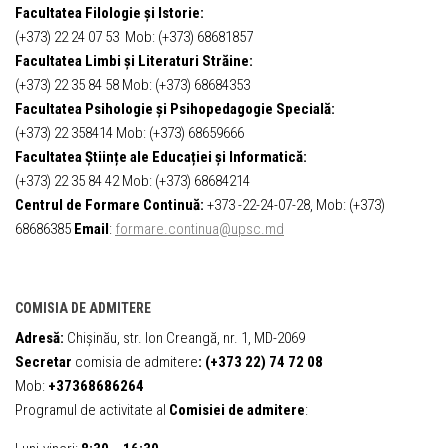
Facultatea Filologie și Istorie:
(+373) 22 24 07 53 Mob: (+373) 68681857
Facultatea Limbi și Literaturi Străine:
(+373) 22 35 84 58 Mob: (+373) 68684353
Facultatea Psihologie și Psihopedagogie Specială:
(+373) 22 358414 Mob: (+373) 68659666
Facultatea Științe ale Educației și Informatică:
(+373) 22 35 84 42 Mob: (+373) 68684214
Centrul de Formare Continuă:
+373 -22-24-07-28, Mob: (+373)
68686385
Email
:
formare.continua@upsc.md
COMISIA DE ADMITERE
Adresă:
Chișinău, str. Ion Creangă, nr. 1, MD-2069
Secretar
comisia de admitere
:
(+373 22) 74 72 08
Mob:
+37368686264
Programul de activitate al
Comisiei de admitere
: