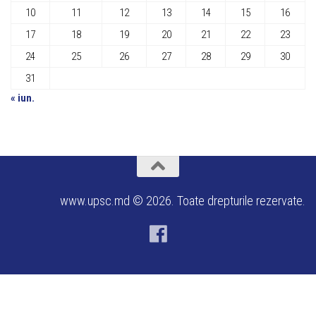
10
11
12
13
14
15
16
17
18
19
20
21
22
23
24
25
26
27
28
29
30
31
« iun.
www.upsc.md © 2026. Toate drepturile rezervate.