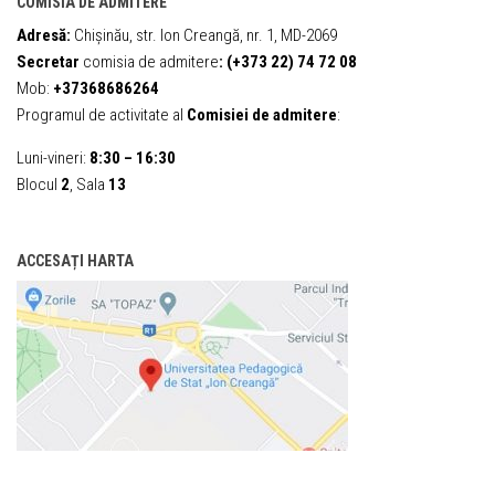
COMISIA DE ADMITERE
Adresă:
Chișinău, str. Ion Creangă, nr. 1, MD-2069
Secretar
comisia de admitere
:
(+373 22) 74 72 08
Mob:
+37368686264
Programul de activitate al
Comisiei de admitere
:
Luni-vineri:
8:30 – 16:30
Blocul
2
, Sala
13
ACCESAȚI HARTA