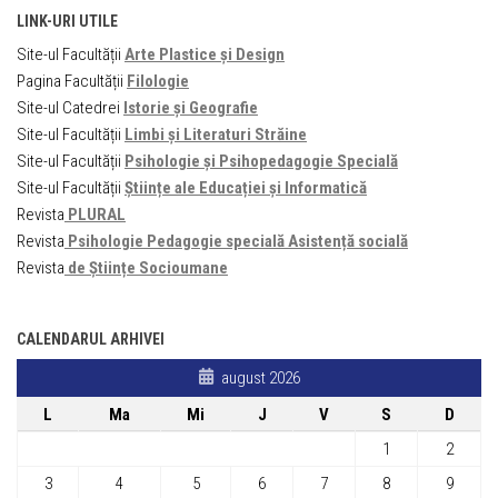
LINK-URI UTILE
Site-ul Facultății
Arte Plastice și Design
Pagina Facultății
Filologie
Site-ul Catedrei
Istorie și Geografie
Site-ul Facultății
Limbi și Literaturi Străine
Site-ul Facultății
Psihologie și Psihopedagogie Specială
Site-ul Facultății
Științe ale Educației și Informatică
Revista
PLURAL
Revista
Psihologie Pedagogie specială Asistență socială
Revista
de Științe Socioumane
CALENDARUL ARHIVEI
august 2026
L
Ma
Mi
J
V
S
D
1
2
3
4
5
6
7
8
9