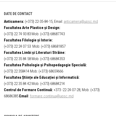
DATE DE CONTACT
Anticamera:
(+373) 22-35-84-15, Email:
anticamera@upsc.md
Facultatea Arte Plastice și Design:
(+373) 22 74 93 83 Mob: (+373) 68687743
Facultatea Filologie și Istorie:
(+373) 22 24 07 53 Mob: (+373) 68681857
Facultatea Limbi și Literaturi Străine:
(+373) 22 35 84 58 Mob: (+373) 68684353
Facultatea Psihologie și Psihopedagogie Specială:
(+373) 22 358414 Mob: (+373) 68659666
Facultatea Științe ale Educației și Informatică:
(+373) 22 35 84 42 Mob: (+373) 68684214
Centrul de Formare Continuă:
+373 -22-24-07-28, Mob: (+373)
68686385
Email
:
formare.continua@upsc.md