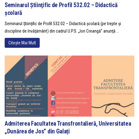
Seminarul Ştiinţific de Profil 532.02 – Didactică
şcolară
Seminarul Ştiinţific de Profil 532.02 – Didactică şcolară (pe trepte şi
discipline de învăţământ) din cadrul U.P.S. „Ion Creangă” anunţă …
Citește Mai Mult
Admiterea Facultatea Transfrontalieră, Universitatea
„Dunărea de Jos” din Galați