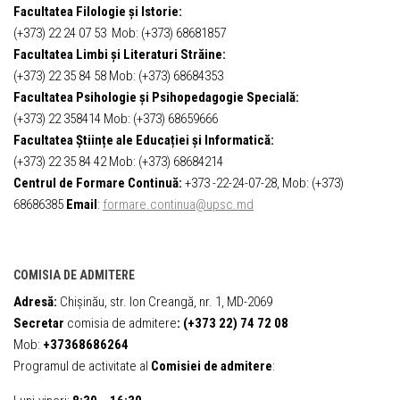
Facultatea Filologie și Istorie:
(+373) 22 24 07 53 Mob: (+373) 68681857
Facultatea Limbi și Literaturi Străine:
(+373) 22 35 84 58 Mob: (+373) 68684353
Facultatea Psihologie și Psihopedagogie Specială:
(+373) 22 358414 Mob: (+373) 68659666
Facultatea Științe ale Educației și Informatică:
(+373) 22 35 84 42 Mob: (+373) 68684214
Centrul de Formare Continuă:
+373 -22-24-07-28, Mob: (+373)
68686385
Email
:
formare.continua@upsc.md
COMISIA DE ADMITERE
Adresă:
Chișinău, str. Ion Creangă, nr. 1, MD-2069
Secretar
comisia de admitere
:
(+373 22) 74 72 08
Mob:
+37368686264
Programul de activitate al
Comisiei de admitere
: