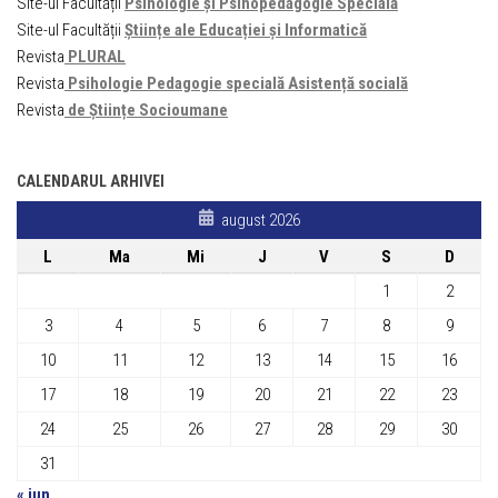
Site-ul Facultății
Psihologie și Psihopedagogie Specială
Site-ul Facultății
Științe ale Educației și Informatică
Revista
PLURAL
Revista
Psihologie Pedagogie specială Asistență socială
Revista
de Științe Socioumane
CALENDARUL ARHIVEI
august 2026
L
Ma
Mi
J
V
S
D
1
2
3
4
5
6
7
8
9
10
11
12
13
14
15
16
17
18
19
20
21
22
23
24
25
26
27
28
29
30
31
« iun.