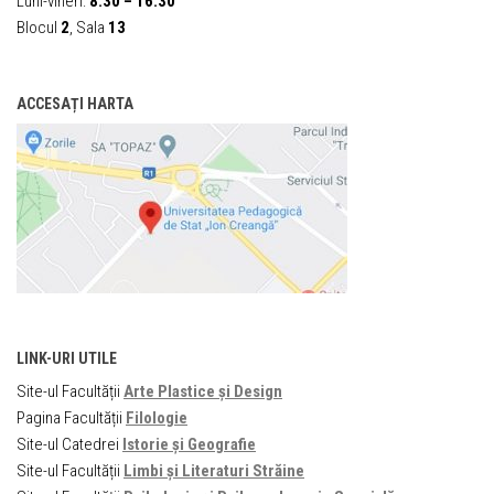
Luni-vineri:
8:30 – 16:30
Blocul
2
, Sala
13
ACCESAȚI HARTA
LINK-URI UTILE
Site-ul Facultății
Arte Plastice și Design
Pagina Facultății
Filologie
Site-ul Catedrei
Istorie și Geografie
Site-ul Facultății
Limbi și Literaturi Străine