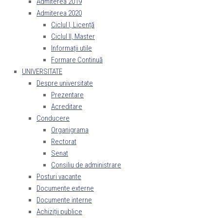
Admiterea 2019
Admiterea 2020
Ciclul I, Licență
Ciclul II, Master
Informații utile
Formare Continuă
UNIVERSITATE
Despre universitate
Prezentare
Acreditare
Conducere
Organigrama
Rectorat
Senat
Consiliu de administrare
Posturi vacante
Documente externe
Documente interne
Achiziții publice