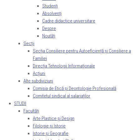
Studenți
Absolvenți
Cadre didactice universitare
Despre
Noutăți
Secții
Secția Consiliere pentru Autoeficiență și Consiliere a
Familiei
Direcția Tehnologii Informaţionale
Acțiuni
Alte subdiviziuni
Comisia de Etică și Deontologie Profesională
Comitetul sindical al salariaților
STUDII
Facultăți
Arte Plastice și Design
Filologie și Istorie
Istorie și Geografie