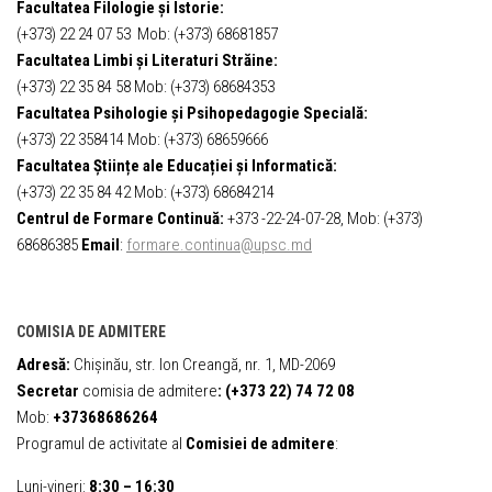
Facultatea Filologie și Istorie:
(+373) 22 24 07 53 Mob: (+373) 68681857
Facultatea Limbi și Literaturi Străine:
(+373) 22 35 84 58 Mob: (+373) 68684353
Facultatea Psihologie și Psihopedagogie Specială:
(+373) 22 358414 Mob: (+373) 68659666
Facultatea Științe ale Educației și Informatică:
(+373) 22 35 84 42 Mob: (+373) 68684214
Centrul de Formare Continuă:
+373 -22-24-07-28, Mob: (+373)
68686385
Email
:
formare.continua@upsc.md
COMISIA DE ADMITERE
Adresă:
Chișinău, str. Ion Creangă, nr. 1, MD-2069
Secretar
comisia de admitere
:
(+373 22) 74 72 08
Mob:
+37368686264
Programul de activitate al
Comisiei de admitere
:
Luni-vineri:
8:30 – 16:30