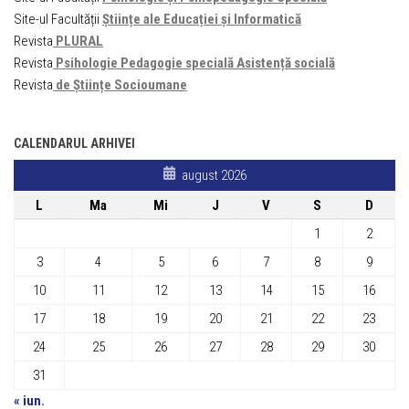
Site-ul Facultății
Științe ale Educației și Informatică
Revista
PLURAL
Revista
Psihologie Pedagogie specială Asistență socială
Revista
de Științe Socioumane
CALENDARUL ARHIVEI
august 2026
L
Ma
Mi
J
V
S
D
1
2
3
4
5
6
7
8
9
10
11
12
13
14
15
16
17
18
19
20
21
22
23
24
25
26
27
28
29
30
31
« iun.