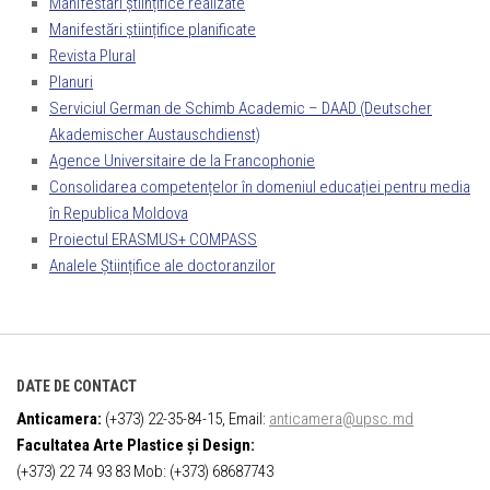
Manifestări științifice realizate
Manifestări științifice planificate
Revista Plural
Planuri
Serviciul German de Schimb Academic – DAAD (Deutscher
Akademischer Austauschdienst)
Agence Universitaire de la Francophonie
Consolidarea competențelor în domeniul educației pentru media
în Republica Moldova
Proiectul ERASMUS+ COMPASS
Analele Științifice ale doctoranzilor
DATE DE CONTACT
Anticamera:
(+373) 22-35-84-15, Email:
anticamera@upsc.md
Facultatea Arte Plastice și Design:
(+373) 22 74 93 83 Mob: (+373) 68687743