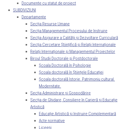
Documente cu statut de proiect
SUBDIVIZIUNI
Departamente
Secția Resurse Umane
Secția Managementul Procesului de Instruire
Secția Asigurare a Calităţii și Dezvoltare Curriculară
Secția Cercetare Științifică și Relații Internaționale
Relații Internaționale și Managementul Proiectelor
Biroul Studii Doctorale și Postdoctorale
Școala Doctorală în Psihologie
Școala doctorală în Științele Educației
Şcoala doctorală Istorie. Patrimoniu cultural.
Modernitate.
Secția Administrare și Gospodărire
Secția de Ghidare, Consiliere în Carieră și Educație
Artistică
Educație Artistică și Instruire Complementară
Acte normative
Liceeni