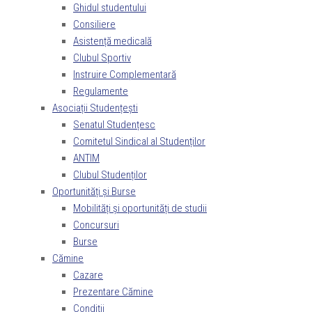
Ghidul studentului
Consiliere
Asistență medicală
Clubul Sportiv
Instruire Complementară
Regulamente
Asociații Studențești
Senatul Studențesc
Comitetul Sindical al Studenților
ANTIM
Clubul Studenților
Oportunități și Burse
Mobilități și oportunități de studii
Concursuri
Burse
Cămine
Cazare
Prezentare Cămine
Condiții