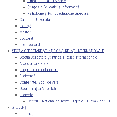
Limbi și Literaturi Străine
Ştiinţe ale Educaţiei și Informatică
Psihologie și Psihopedagogie Specială
Calendar Universitar
Licență
Master
Doctorat
Postdoctorat
SECȚIA CERCETARE ȘTIINȚIFICĂ ȘI RELAȚII INTERNAȚIONALE
Secția Cercetare Științifică și Relații Internaționale
Acorduri bilaterale
Programe de colaborare
Proiecte2
Conferințe/ Școli de vară
Oportunități și Mobilități
Proiecte
Centrului Național de Inovații Digitale – Clasa Viitorului
STUDENȚI
Informații