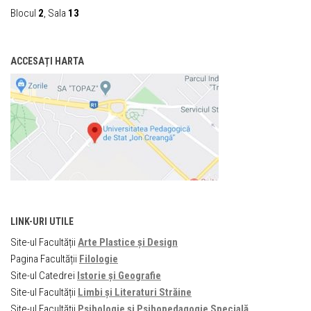
Blocul
2
, Sala
13
ACCESAȚI HARTA
LINK-URI UTILE
Site-ul Facultății
Arte Plastice și Design
Pagina Facultății
Filologie
Site-ul Catedrei
Istorie și Geografie
Site-ul Facultății
Limbi și Literaturi Străine
Site-ul Facultății
Psihologie și Psihopedagogie Specială