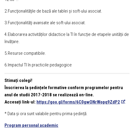
2.Funcţionalităţile de bază ale tablei şi soft-ului asociat.
3.Funcţionalităţi avansate ale soft-ului asociat.
4.Elaborarea activităților didactice la TI în funcție de etapele unității de
învățare.
5.Resurse compatibile.
6.Impactul TI în practicile pedagogice
Stimați colegi!
Înscrierea la ședințele formative conform programelor pentru
anul de studii 2017-2018 se realizează on-line.
Accesați link-ul:
https://goo.gl/forms/6C0gwONrWopq9ZdP2
* Data și ora sunt valabile pentru prima ședință.
Program personal academic