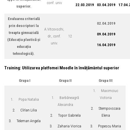
conf. univ
22.03.2019
03.04.2019
17.04.
superior.
Evaluarea criterială
02.04.2019
prin descriptori la
A.Vitcovschi,
treapta gimnazială
09.04.2019
dr., conf.
12
(Educația plastică și
univ.
16.04.2019
educația
tehnologică).
Training: Utilizarea platfomei Moodle în învățământul superior
Grupa
I
Grupa I
I
Grupa III
1. Maximciuc
1. Barbăneagră
Victoria
1. Popa Natalia
Alexandra
2. Stempovscaia
2. Cîrlan Lilia
2. Topor Gabriela
Elena
3. Teleman Angela
3. Zaharia Viorica
3. Popescu Maria