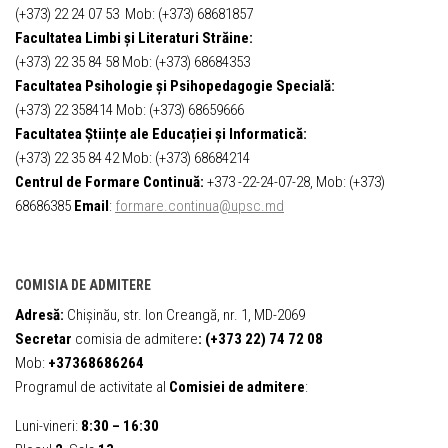
(+373) 22 24 07 53 Mob: (+373) 68681857
Facultatea Limbi și Literaturi Străine:
(+373) 22 35 84 58 Mob: (+373) 68684353
Facultatea Psihologie și Psihopedagogie Specială:
(+373) 22 358414 Mob: (+373) 68659666
Facultatea Științe ale Educației și Informatică:
(+373) 22 35 84 42 Mob: (+373) 68684214
Centrul de Formare Continuă:
+373 -22-24-07-28, Mob: (+373)
68686385
Email
:
formare.continua@upsc.md
COMISIA DE ADMITERE
Adresă:
Chișinău, str. Ion Creangă, nr. 1, MD-2069
Secretar
comisia de admitere
:
(+373 22) 74 72 08
Mob:
+37368686264
Programul de activitate al
Comisiei de admitere
:
Luni-vineri:
8:30 – 16:30