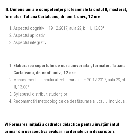
III. Dimensiuni ale competenţei profesionale la ciclul II, masterat,
formator:
Tatiana Cartaleanu, dr. conf. univ., 12 ore
Aspectul cognitiv – 19.12.2017, aula 29, bl. III, 13.00*.
Aspectul aplicativ
Aspectul integrativ
Elaborarea suportului de curs universitar, formator:
Tatiana
Cartaleanu, dr. conf. univ., 12 ore
Managementul timpului afectat cursului – 20.12.2017, aula 29, bl.
III, 13.00*.
Syllabusul distribuit studenților
Recomandări metodologice de desfășurare a lucrului individual.
VI Formarea inițială a cadrelor didactice pentru învățământul
primar din perspectiva evaluării criteriale prin descriptori,