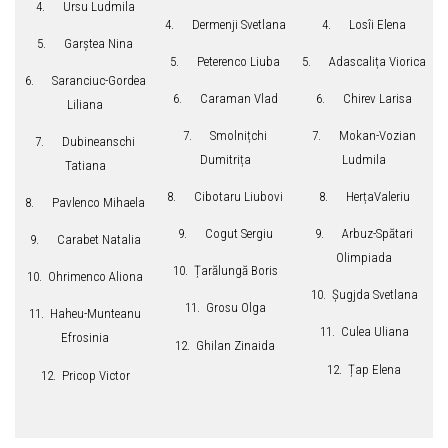
4. Ursu Ludmila
4. Dermenji Svetlana
4. Losîi Elena
5. Garștea Nina
5. Peterenco Liuba
5. Adascalița Viorica
6. Saranciuc-Gordea
6. Caraman Vlad
6. Chirev Larisa
Liliana
7. Smolnițchi
7. Mokan-Vozian
7. Dubineanschi
Dumitrița
Ludmila
Tatiana
8. Cibotaru Liubovi
8. HerțaValeriu
8. Pavlenco Mihaela
9. Cogut Sergiu
9. Arbuz-Spătari
9. Carabet Natalia
Olimpiada
10. Țarălungă Boris
10. Ohrimenco Aliona
10. Șugjda Svetlana
11. Grosu Olga
11. Haheu-Munteanu
11. Culea Uliana
Efrosinia
12. Ghilan Zinaida
12. Țap Elena
12. Pricop Victor