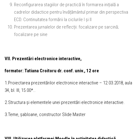
Reconfigurarea stagiilor de practică în formarea inițială a
cadrelor didactice pentru învățământul primar din perspectiva
ECD. Continuitatea formării la ciclurile I și II
Prezentarea jurnalelor de reflecții: focalizare pe sarcină;
focalizare pe sine
VII. Prezentări electronice interactive,
formator:
Tatiana Croitoru dr. conf. univ., 12 ore
1.Proiectarea prezentărilor electronice interactive – 12.03.2018, aula
34, bl. III, 15.00*..
2.Structura și elementele unei prezentări electronice interactive.
3.Teme, șabloane, constructor Slide Master
VIII. Utilizarea platformei Moodle în activitatea didactică,