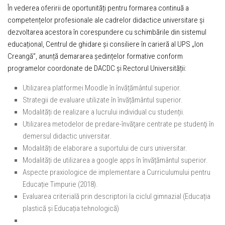
În vederea oferirii de oportunități pentru formarea continuă a
competențelor profesionale ale cadrelor didactice universitare și
dezvoltarea acestora în corespundere cu schimbările din sistemul
educațional, Centrul de ghidare şi consiliere în carieră al UPS „Ion
Creangă”, anunță demararea ședințelor formative conform
programelor coordonate de DACDC și Rectorul Universității:
Utilizarea platformei Moodle în învățământul superior.
Strategii de evaluare utilizate în învățământul superior.
Modalități de realizare a lucrului individual cu studenții.
Utilizarea metodelor de predare-învăţare centrate pe studenţi în
demersul didactic universitar.
Modalități de elaborare a suportului de curs universitar.
Modalități de utilizarea a google apps în învățământul superior.
Aspecte praxiologice de implementare a Curriculumului pentru
Educație Timpurie (2018).
Evaluarea criterială prin descriptori la ciclul gimnazial (Educația
plastică și Educația tehnologică)