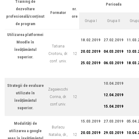
Training de
Perioada
dezvoltare
nr.
Formator
profesională/conținut
ore
Grupa I
Grupa II
Grupa 
de program
Utilizarea platformei
18.02.2019
27.02.2019
11.03.
Moodle în
Tatiana
învățământul
20.02.2019
04.03.2019
13.03.
Croitoru, dr.
12
superior.
conf. univ.
25.02.2019
06.03.2019
18.03.
10.04.2019
Strategii de evaluare
Zagaievschi
utilizate în
12.04.2019
Corina, dr.
12
învățământul
conf.univ.
15.04.2019
superior.
15.03.2019
27.03.2019
05.04.
Modalități de
Burlacu
utilizarea a google
20.03.2019
29.03.2019
10.04.
Natalia, dr.,
12
apps în învățământul