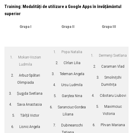
Training: Modalități de utilizare a Google Apps în învățământul
superior
Grupa I
Grupa II
Grupa III
1. Popa Natalia
1. Dermenji Svetlana
1. Mokan-Vozian
2. Cîrlan Lilia
Ludmila
2. Caraman Vlad
3. Teleman Angela
2. Arbuz-Spătari
3. Smolnițchi
Olimpiada
Dumitrița
4. Ursu Ludmila
3. Șugjda Svetlana
4. Cibotaru Liubovi
5. Garștea Nina
4. Sava Anastasia
5. Maximciuc
6. Saranciuc-Gordea
Victoria
Liliana
5. Tărîță Victor
6. Pîrvan Mariana
7. Dubineanschi
6. Lisnic Angela
Tatiana