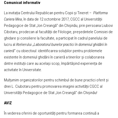
Comunicat informativ
La invitația Centrului Republican pentru Copii și Tineret –
Platforma
Cariera Mea
, în data de 12 octombrie 2017, CGCC al Universității
Pedagogice de Stat „Ion Creangă” din Chișinău, prin persoana Liubovi
Cibotaru, prodecan al facultății de Filologie, președintele Comisiei de
ghidare și consiliere la facultate, a participat în cadrul panelului de
lucru al Atelierului „
Laboratorul bunelor practici în domeniul ghidării în
carieră
” cu obiectivul: identificarea soluțiilor pentru problemele
existente în domeniul ghidării în carieră a tinerilor și colaborarea
dintre instituții care au același scop, împărtășind experiența de
activitate în Universitate.
Mulțumim organizatorilor pentru schimbul de bune practici oferit și
dnei L. Ciubotaru pentru promovarea imaginii activității CGCC al
Universității Pedagogice de Stat „Ion Creangă” din Chișinău!
AVIZ
În vederea oferirii de oportunități pentru formarea continuă a