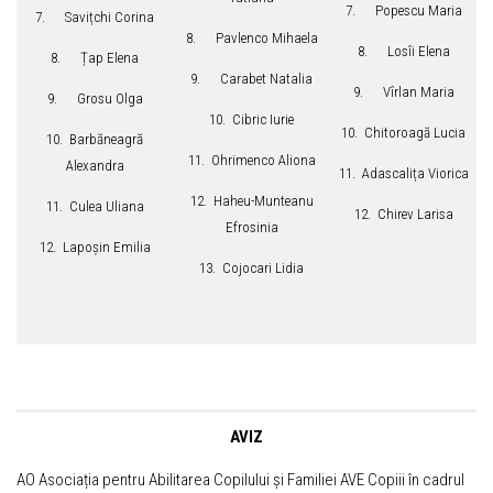
7. Popescu Maria
7. Savițchi Corina
8. Pavlenco Mihaela
8. Losîi Elena
8. Țap Elena
9. Carabet Natalia
9. Vîrlan Maria
9. Grosu Olga
10. Cibric Iurie
10. Chitoroagă Lucia
10. Barbăneagră
11. Ohrimenco Aliona
Alexandra
11. Adascalița Viorica
12. Haheu-Munteanu
11. Culea Uliana
12. Chirev Larisa
Efrosinia
12. Lapoșin Emilia
13. Cojocari Lidia
AVIZ
AO Asociația pentru Abilitarea Copilului și Familiei AVE Copiii în cadrul