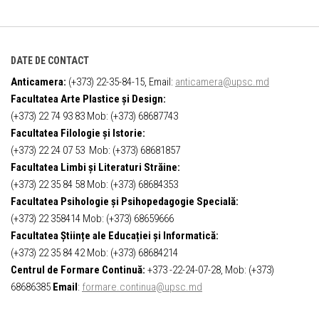
DATE DE CONTACT
Anticamera:
(+373) 22-35-84-15, Email:
anticamera@upsc.md
Facultatea Arte Plastice și Design:
(+373) 22 74 93 83 Mob: (+373) 68687743
Facultatea Filologie și Istorie:
(+373) 22 24 07 53 Mob: (+373) 68681857
Facultatea Limbi și Literaturi Străine:
(+373) 22 35 84 58 Mob: (+373) 68684353
Facultatea Psihologie și Psihopedagogie Specială:
(+373) 22 358414 Mob: (+373) 68659666
Facultatea Științe ale Educației și Informatică:
(+373) 22 35 84 42 Mob: (+373) 68684214
Centrul de Formare Continuă:
+373 -22-24-07-28, Mob: (+373)
68686385
Email
:
formare.continua@upsc.md