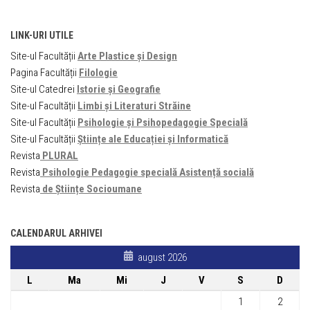
LINK-URI UTILE
Site-ul Facultății
Arte Plastice și Design
Pagina Facultății
Filologie
Site-ul Catedrei
Istorie și Geografie
Site-ul Facultății
Limbi și Literaturi Străine
Site-ul Facultății
Psihologie și Psihopedagogie Specială
Site-ul Facultății
Științe ale Educației și Informatică
Revista
PLURAL
Revista
Psihologie Pedagogie specială Asistență socială
Revista
de Științe Socioumane
CALENDARUL ARHIVEI
august 2026
L
Ma
Mi
J
V
S
D
1
2