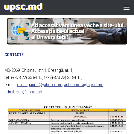
Skip to content
CONTACTE
MD-2069, Chișinău, str. I. Creangă, nr. 1,
tel. (+373 22) 35 84 15, fax (+373 22) 35 84 15,
e-mail:
creangaups@yahoo.com
;
anticamera@upsc.md,
admiterea@upsc.md