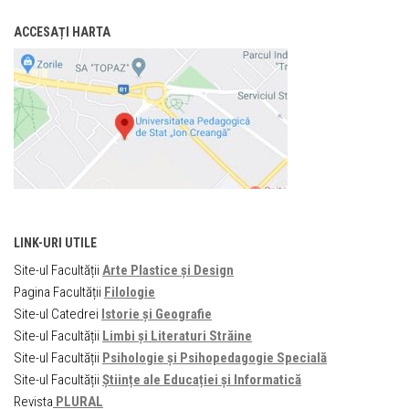
ACCESAȚI HARTA
LINK-URI UTILE
Site-ul Facultății
Arte Plastice și Design
Pagina Facultății
Filologie
Site-ul Catedrei
Istorie și Geografie
Site-ul Facultății
Limbi și Literaturi Străine
Site-ul Facultății
Psihologie și Psihopedagogie Specială
Site-ul Facultății
Științe ale Educației și Informatică
Revista
PLURAL