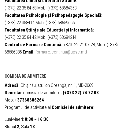
Facultatea Limbi și Literaturi Străine:
(+373) 22 35 84 58 Mob: (+373) 68684353
Facultatea Psihologie și Psihopedagogie Specială:
(+373) 22 358414 Mob: (+373) 68659666
Facultatea Științe ale Educației și Informatică:
(+373) 22 35 84 42 Mob: (+373) 68684214
Centrul de Formare Continuă:
+373 -22-24-07-28, Mob: (+373)
68686385
Email
:
formare.continua@upsc.md
COMISIA DE ADMITERE
Adresă:
Chișinău, str. Ion Creangă, nr. 1, MD-2069
Secretar
comisia de admitere
:
(+373 22) 74 72 08
Mob:
+37368686264
Programul de activitate al
Comisiei de admitere
:
Luni-vineri:
8:30 – 16:30
Blocul
2
, Sala
13