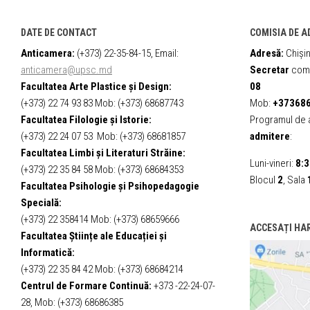
DATE DE CONTACT
COMISIA DE A
Anticamera:
(+373) 22-35-84-15, Email:
Adresă:
Chișin
anticamera@upsc.md
Secretar
comi
Facultatea Arte Plastice și Design:
08
(+373) 22 74 93 83 Mob: (+373) 68687743
Mob:
+37368
Facultatea Filologie și Istorie:
Programul de a
(+373) 22 24 07 53 Mob: (+373) 68681857
admitere
:
Facultatea Limbi și Literaturi Străine:
Luni-vineri:
8:3
(+373) 22 35 84 58 Mob: (+373) 68684353
Blocul
2
, Sala
Facultatea Psihologie și Psihopedagogie
Specială:
(+373) 22 358414 Mob: (+373) 68659666
ACCESAȚI HA
Facultatea Științe ale Educației și
Informatică:
(+373) 22 35 84 42 Mob: (+373) 68684214
Centrul de Formare Continuă:
+373 -22-24-07-
28, Mob: (+373) 68686385