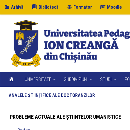
Arhivă
Bibliotecă
Formator
Moodle
Skip to content
UNIVERSITATE
SUBDIVIZIUNI
STUDII
FO
ANALELE ȘTIINȚIFICE ALE DOCTORANZILOR
PROBLEME ACTUALE ALE ȘTIINTELOR UMANISTICE