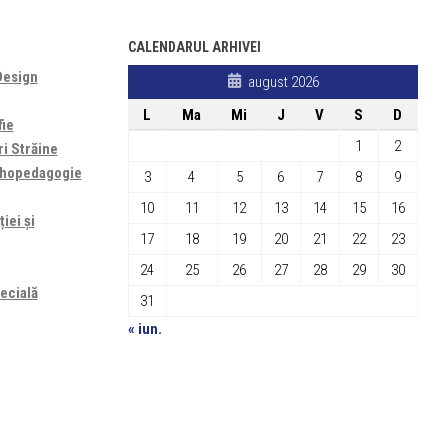
CALENDARUL ARHIVEI
Design
august 2026
L
Ma
Mi
J
V
S
D
fie
1
2
ri Străine
sihopedagogie
3
4
5
6
7
8
9
10
11
12
13
14
15
16
iei și
17
18
19
20
21
22
23
24
25
26
27
28
29
30
ecială
31
« iun.