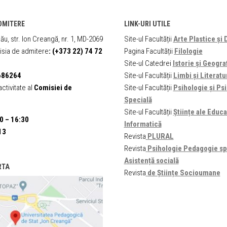
DMITERE
LINK-URI UTILE
ău, str. Ion Creangă, nr. 1, MD-2069
Site-ul Facultății
Arte Plastice și 
sia de admitere
:
(+373 22) 74 72
Pagina Facultății
Filologie
Site-ul Catedrei
Istorie și Geogra
686264
Site-ul Facultății
Limbi și Literatu
ctivitate al
Comisiei de
Site-ul Facultății
Psihologie și P
Specială
Site-ul Facultății
Științe ale Educaț
0 – 16:30
Informatică
13
Revista
PLURAL
Revista
Psihologie Pedagogie sp
Asistență socială
RTA
Revista
de Științe Socioumane