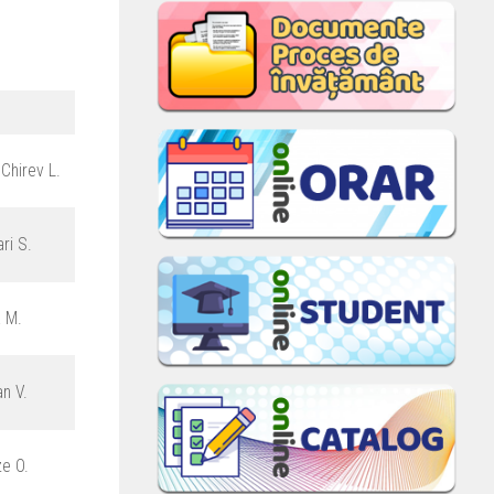
Chirev L.
ari S.
a M.
an V.
ze O.