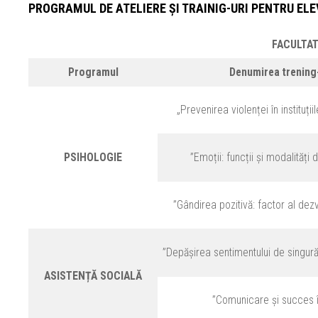
PROGRAMUL DE ATELIERE ȘI TRAINIG-URI PENTRU ELE
FACULTAT
Programul
Denumirea trening-
„Prevenirea violenței în instituți
PSIHOLOGIE
”Emoții: funcții și modalități
”Gândirea pozitivă: factor al dezv
”Depășirea sentimentului de singură
ASISTENȚĂ SOCIALĂ
”Comunicare și succes în