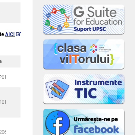
a
-te
AICI
la
 201
 101
 206