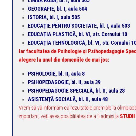
LIMBA RUSĂ, bl. I, aula 305
GEOGRAFIE, bl. I, aula 504
ISTORIA, bl. I, aula 505
EDUCAȚIE PENTRU SOCIETATE, bl. I, aula 503
EDUCAȚIA PLASTICĂ, bl. VI, str. Cornului 10
EDUCAȚIA TEHNOLOGICĂ, bl. VI, str. Cornului 1
Iar facultatea de Psihologie și Psihopedagogie Spec
alegere la unul din domeniile de mai jos:
PSIHOLOGIE, bl. II, aula 8
PSIHOPEDAGOGIE, bl. II, aula 39
PSIHOPEDAGOGIE SPECIALĂ, bl. II, aula 28
ASISTENȚĂ SOCIALĂ, bl. II, aula 48
Vrem să vă informăm că rezultatele premiale la olimpiade
important, veți avea posibilitatea de a fi admiși la
STUDII