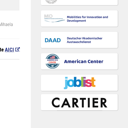
 Mihaela
-te
AICI