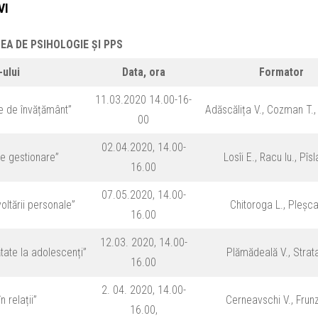
VI
EA DE PSIHOLOGIE ȘI PPS
ului
Data, ora
Formator
11.03.2020 14.00-16-
ile de învățământ”
Adăscălița V., Cozman T., 
00
02.04.2020, 14.00-
 de gestionare”
Losîi E., Racu Iu., Pîsl
16.00
07.05.2020, 14.00-
oltării personale”
Chitoroga L., Pleșc
16.00
12.03. 2020, 14.00-
tate la adolescenți”
Plămădeală V., Strat
16.00
2. 04. 2020, 14.00-
 relații”
Cerneavschi V., Frun
16.00,