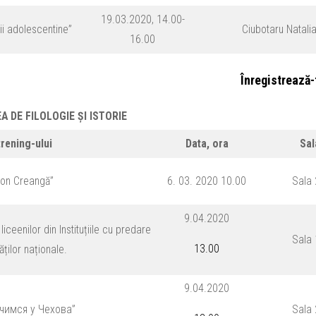
19.03.2020, 14.00-
ții adolescentine”
Ciubotaru Natali
16.00
Înregistrează
EA DE
FILOLOGIE ȘI ISTORIE
rening-ului
Data, ora
Sa
 Ion Creangă”
6. 03. 2020 10.00
Sala
9.04.2020
iceenilor din Instituțiile cu predare
Sala
13.00
ăților naționale.
9.04.2020
Учимся у Чехова”
Sala