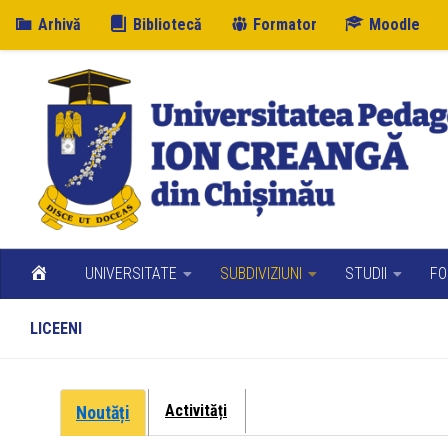
Arhivă
Bibliotecă
Formator
Moodle
Skip to content
UNIVERSITATE
SUBDIVIZIUNI
STUDII
FO
LICEENI
Activități
Noutăți