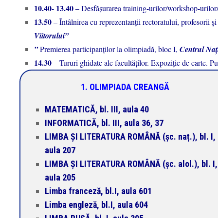
10.40- 13.40
– Desfășurarea training-urilor/workshop-urilo
13.50
– Întâlnirea cu reprezentanţii rectoratului, profesorii și 
Viitorului”
”
Premierea participanţilor la olimpiadă, bloc I,
Centrul Nați
14.30
– Tururi ghidate ale facultăţilor. Expoziţie de carte. Publ
1. OLIMPIADA CREANGĂ
MATEMATICĂ, bl. III, aula 40
INFORMATICĂ, bl. III, aula 36, 37
LIMBA ȘI LITERATURA ROMÂNĂ (șc. naț.), bl. I,
aula 207
LIMBA ȘI LITERATURA ROMÂNĂ (șc. alol.), bl. I,
aula 205
Limba franceză, bl.I, aula 601
Limba engleză, bl.I, aula 604