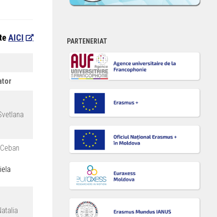
-te
AICI
PARTENERIAT
ator
Svetlana
-Ceban
iela
Natalia