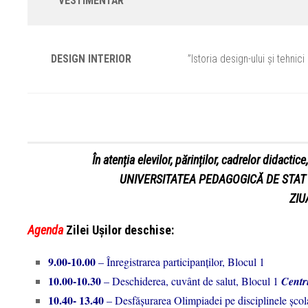
VESTIMENTAR
DESIGN INTERIOR
”Istoria design-ului și tehnici
În atenția elevilor, părinților, cadrelor didactic
UNIVERSITATEA PEDAGOGICĂ DE STAT „I
ZIU
Agenda
Zilei Ușilor deschise:
9.00-10.00
– Înregistrarea participanților, Blocul 1
10.00-10.30
– Deschiderea, cuvânt de salut, Blocul 1
Centru
10.40- 13.40
– Desfășurarea Olimpiadei pe disciplinele școl