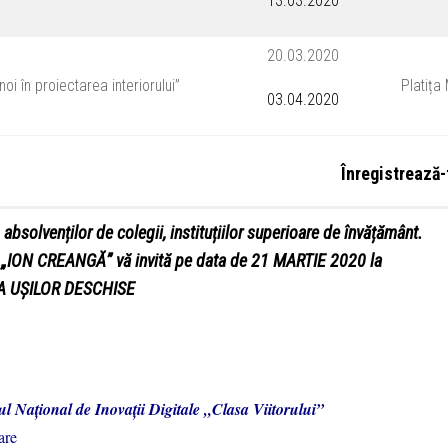
13.03.2020
20.03.2020
 noi în proiectarea interiorului”
Platița
03.04.2020
Înregistrează
e, absolvenților de colegii, instituțiilor superioare de învățământ.
ON CREANGĂ” vă invită pe data de 21 MARTIE 2020 la
A UȘILOR DESCHISE
l Național de Inovații Digitale „Clasa Viitorului”
are