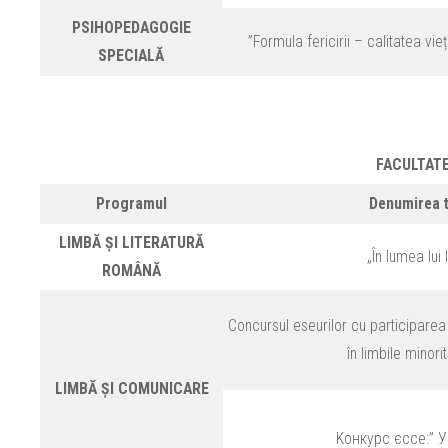
PSIHOPEDAGOGIE
”Formula fericirii – calitatea vie
SPECIALĂ
FACULTAT
Programul
Denumirea t
LIMBĂ ȘI LITERATURĂ
„În lumea lui
ROMÂNĂ
Concursul eseurilor cu participarea l
în limbile minorit
LIMBĂ ȘI COMUNICARE
Kонкурс єссе:” 