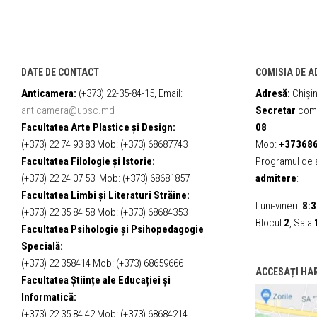
DATE DE CONTACT
COMISIA DE A
Anticamera:
(+373) 22-35-84-15, Email:
Adresă:
Chișin
anticamera@upsc.md
Secretar
comi
Facultatea Arte Plastice și Design:
08
(+373) 22 74 93 83 Mob: (+373) 68687743
Mob:
+37368
Facultatea Filologie și Istorie:
Programul de a
(+373) 22 24 07 53 Mob: (+373) 68681857
admitere
:
Facultatea Limbi și Literaturi Străine:
Luni-vineri:
8:3
(+373) 22 35 84 58 Mob: (+373) 68684353
Blocul
2
, Sala
Facultatea Psihologie și Psihopedagogie
Specială:
(+373) 22 358414 Mob: (+373) 68659666
ACCESAȚI HA
Facultatea Științe ale Educației și
Informatică:
(+373) 22 35 84 42 Mob: (+373) 68684214