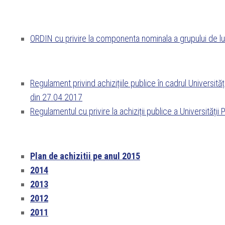
ORDIN cu privire la componenta nominala a grupului de luc
Regulament privind achizițiile publice în cadrul Universit
din 27.04.2017
Regulamentul cu privire la achiziții publice a Universităț
Plan de achizitii pe anul 2015
2014
2013
2012
2011