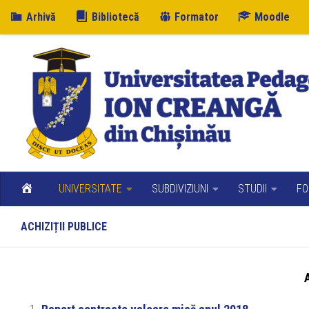
Arhivă
Bibliotecă
Formator
Moodle
Skip to content
UNIVERSITATE
SUBDIVIZIUNI
STUDII
FO
ACHIZIȚII PUBLICE
A