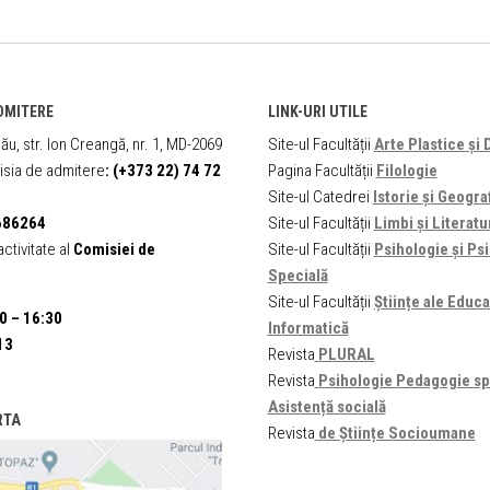
DMITERE
LINK-URI UTILE
ău, str. Ion Creangă, nr. 1, MD-2069
Site-ul Facultății
Arte Plastice și 
sia de admitere
:
(+373 22) 74 72
Pagina Facultății
Filologie
Site-ul Catedrei
Istorie și Geogra
686264
Site-ul Facultății
Limbi și Literatu
ctivitate al
Comisiei de
Site-ul Facultății
Psihologie și P
Specială
Site-ul Facultății
Științe ale Educaț
0 – 16:30
Informatică
13
Revista
PLURAL
Revista
Psihologie Pedagogie sp
Asistență socială
RTA
Revista
de Științe Socioumane