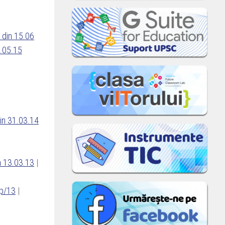
2 din 15.06
8.05.15
din 31.03.14
in 13.03.13
|
op/13
|