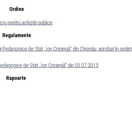
Ordine
ru pentru achizitii publice
Regulamente
ății Pedagogice de Stat „Ion Creangă” din Chișinău, aprobat în ședin
ii Pedagogice de Stat „Ion Creangă” din 03.07.2015
Rapoarte