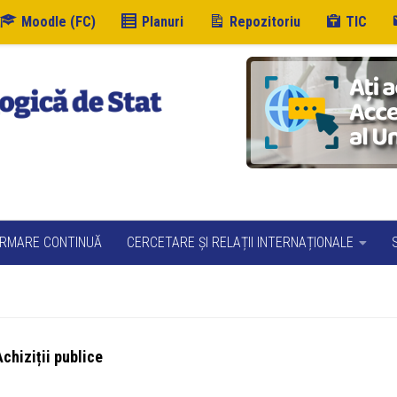
Moodle (FC)
Planuri
Repozitoriu
TIC
RMARE CONTINUĂ
CERCETARE ȘI RELAȚII INTERNAȚIONALE
chiziții publice