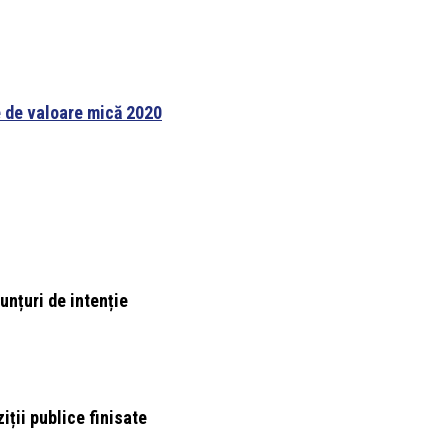
e de valoare mică 2020
unțuri de intenție
iții publice finisate