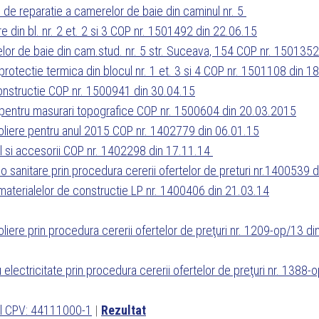
 de reparatie a camerelor de baie din caminul nr. 5
re din bl. nr. 2 et. 2 si 3 COP nr. 1501492 din 22.06.15
relor de baie din cam.stud. nr. 5 str. Suceava, 154 COP nr. 150135
 protectie termica din blocul nr. 1 et. 3 si 4 COP nr. 1501108 din 1
 constructie COP nr. 1500941 din 30.04.15
ui pentru masurari topografice COP nr. 1500604 din 20.03.2015
troliere pentru anul 2015 COP nr. 1402779 din 06.01.15
cul si accesorii COP nr. 1402298 din 17.11.14
ico sanitare prin procedura cererii ofertelor de preturi nr.1400539 
a materialelor de constructie LP nr. 1400406 din 21.03.14
oliere prin procedura cererii ofertelor de preţuri nr. 1209-op/13 d
 electricitate prin procedura cererii ofertelor de preţuri nr. 1388-
dul CPV: 44111000-1
|
Rezultat