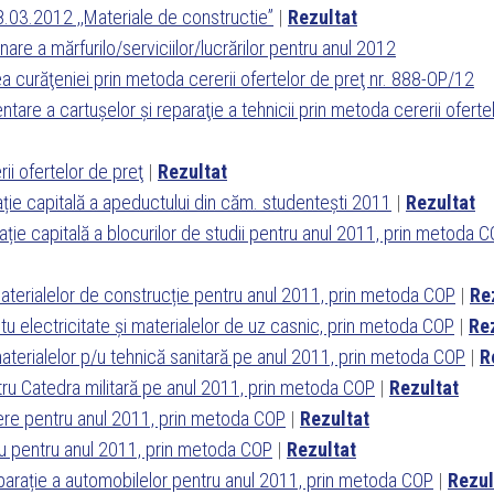
 28.03.2012 ,,Materiale de constructie”
|
Rezultat
are a mărfurilo/serviciilor/lucrărilor pentru anul 2012
rea curăţeniei prin metoda cererii ofertelor de preţ nr. 888-OP/12
ntare a cartuşelor şi reparaţie a tehnicii prin metoda cererii oferte
ii ofertelor de preţ
|
Rezultat
rație capitală a apeductului din căm. studentești 2011
|
Rezultat
rație capitală a blocurilor de studii pentru anul 2011, prin metoda 
materialelor de construcție pentru anul 2011, prin metoda COP
|
Re
ntu electricitate și materialelor de uz casnic, prin metoda COP
|
Re
 materialelor p/u tehnică sanitară pe anul 2011, prin metoda COP
|
R
ntru Catedra militară pe anul 2011, prin metoda COP
|
Rezultat
liere pentru anul 2011, prin metoda COP
|
Rezultat
rou pentru anul 2011, prin metoda COP
|
Rezultat
reparație a automobilelor pentru anul 2011, prin metoda COP
|
Rezul