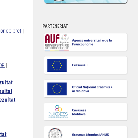
PARTENERIAT
lor de preţ
|
COP
|
zultat
zultat
ezultat
tat