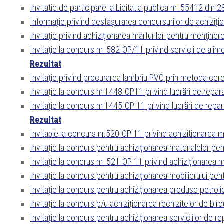
Invitatie de participare la Licitatia publica nr. 55412 din
Informație privind desfășurarea concursurilor de achizițion
Invitaţie privind achiziţionarea mărfurilor pentru menţine
Invitaţie la concurs nr. 582-OP/11 privind servicii de alime
Rezultat
Invitaţie privind procurarea lambriu PVC prin metoda cerer
Invitație la concurs nr.1448-OP11 privind lucrări de repa
Invitație la concurs nr.1445-OP 11 privind lucrări de repa
Rezultat
Invitaэie la concurs nr.520-OP 11 privind achizitionarea 
Invitație la concurs pentru achiziționarea materialelor pe
Invitație la concrus nr. 521-OP 11 privind achiziționarea
Invitație la concurs pentru achiziționarea mobilierului pe
Invitație la concurs pentru achiziționarea produse petro
Invitație la concurs p/u achiziționarea rechizitelor de bi
Invitație la concurs pentru achiziționarea serviciilor de 