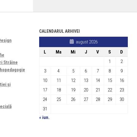
CALENDARUL ARHIVEI
Design
august 2026
L
Ma
Mi
J
V
S
D
fie
1
2
ri Străine
sihopedagogie
3
4
5
6
7
8
9
10
11
12
13
14
15
16
iei și
17
18
19
20
21
22
23
24
25
26
27
28
29
30
ecială
31
« iun.