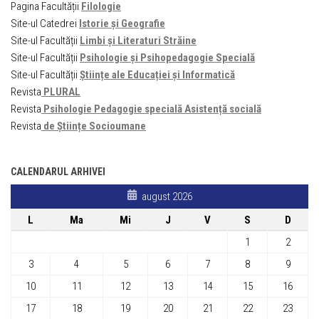
Pagina Facultății
Filologie
Site-ul Catedrei
Istorie și Geografie
Site-ul Facultății
Limbi și Literaturi Străine
Site-ul Facultății
Psihologie și Psihopedagogie Specială
Site-ul Facultății
Științe ale Educației și Informatică
Revista
PLURAL
Revista
Psihologie Pedagogie specială Asistență socială
Revista
de Științe Socioumane
CALENDARUL ARHIVEI
august 2026
L
Ma
Mi
J
V
S
D
1
2
3
4
5
6
7
8
9
10
11
12
13
14
15
16
17
18
19
20
21
22
23