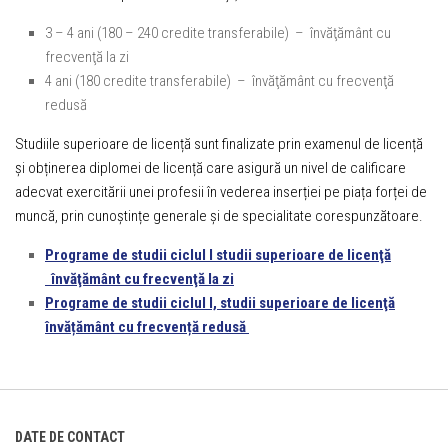
3 – 4 ani (180 – 240 credite transferabile) – învăţământ cu
frecvenţă la zi
4 ani (180 credite transferabile) – învăţământ cu frecvenţă
redusă
Studiile superioare de licență sunt finalizate prin examenul de licență
și obținerea diplomei de licență care asigură un nivel de calificare
adecvat exercitării unei profesii în vederea inserției pe piața forței de
muncă, prin cunoștințe generale și de specialitate corespunzătoare.
Programe de studii
ciclul I studii superioare de licenţă
învăţământ cu frecvenţă la zi
Programe de studii
ciclul I, studii superioare de licenţă
învățământ cu frecvență redusă
DATE DE CONTACT