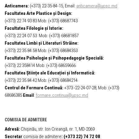
Anticamera:
(+373) 22-35-84-15, Email:
anticamera@upsc.md
Facultatea Arte Plastice și Design:
(+373) 22 74 93 83 Mob: (+373) 68687743
Facultatea Filologie și Istorie:
(+373) 22 24 07 53 Mob: (+373) 68681857
Facultatea Limbi și Literaturi Străine:
(+373) 22 35 84 58 Mob: (+373) 68684353
Facultatea Psihologie și Psihopedagogie Specială:
(+373) 22 358414 Mob: (+373) 68659666
Facultatea Științe ale Educației și Informatică:
(+373) 22 35 84 42 Mob: (+373) 68684214
Centrul de Formare Continuă:
+373 -22-24-07-28, Mob: (+373)
68686385
Email
:
formare.continua@upsc.md
COMISIA DE ADMITERE
Adresă:
Chișinău, str. Ion Creangă, nr. 1, MD-2069
Secretar
comisia de admitere
:
(+373 22) 74 72 08