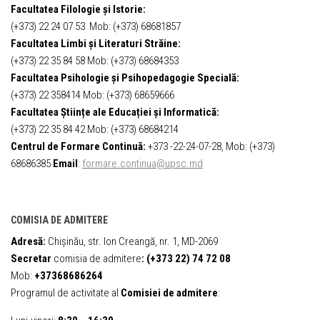
Facultatea Filologie și Istorie:
(+373) 22 24 07 53 Mob: (+373) 68681857
Facultatea Limbi și Literaturi Străine:
(+373) 22 35 84 58 Mob: (+373) 68684353
Facultatea Psihologie și Psihopedagogie Specială:
(+373) 22 358414 Mob: (+373) 68659666
Facultatea Științe ale Educației și Informatică:
(+373) 22 35 84 42 Mob: (+373) 68684214
Centrul de Formare Continuă:
+373 -22-24-07-28, Mob: (+373)
68686385
Email
:
formare.continua@upsc.md
COMISIA DE ADMITERE
Adresă:
Chișinău, str. Ion Creangă, nr. 1, MD-2069
Secretar
comisia de admitere
:
(+373 22) 74 72 08
Mob:
+37368686264
Programul de activitate al
Comisiei de admitere
: