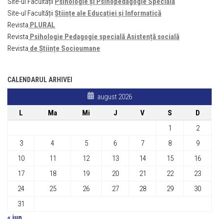
Site-ul Facultății
Psihologie și Psihopedagogie Specială
Site-ul Facultății
Științe ale Educației și Informatică
Revista
PLURAL
Revista
Psihologie Pedagogie specială Asistență socială
Revista
de Științe Socioumane
CALENDARUL ARHIVEI
august 2026
L
Ma
Mi
J
V
S
D
1
2
3
4
5
6
7
8
9
10
11
12
13
14
15
16
17
18
19
20
21
22
23
24
25
26
27
28
29
30
31
« iun.