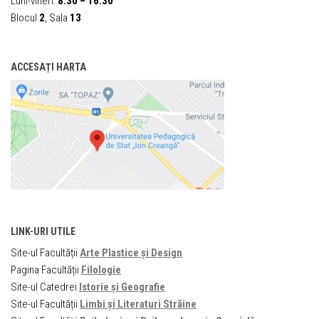
Luni-vineri:
8:30 – 16:30
Blocul
2
, Sala
13
ACCESAȚI HARTA
LINK-URI UTILE
Site-ul Facultății
Arte Plastice și Design
Pagina Facultății
Filologie
Site-ul Catedrei
Istorie și Geografie
Site-ul Facultății
Limbi și Literaturi Străine